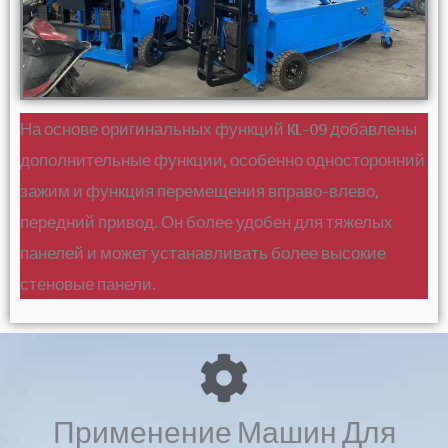
На основе оригинальных функций KL-09 добавлены
дополнительные функции, особенно односторонний
зажим и функция перемещения вправо-влево,
передний привод. Он более удобен для тяжелых
панелей и может устанавливать более высокие
стеновые панели.
Применение Машин Для