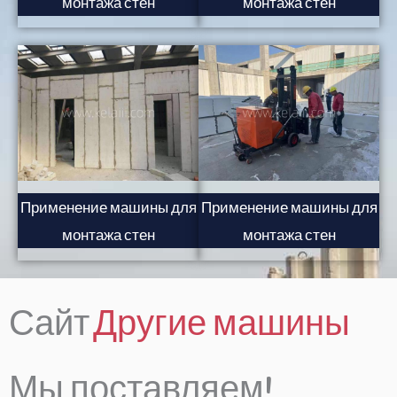
монтажа стен
монтажа стен
Применение машины для
Применение машины для
монтажа стен
монтажа стен
Italian
Indonesian
Сайт
Другие машины
German
Spanish
Turkish
Мы поставляем!