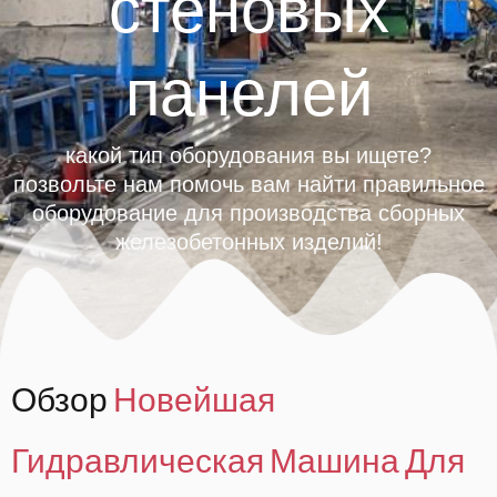
стеновых
панелей
какой тип оборудования вы ищете?
позвольте нам помочь вам найти правильное
оборудование для производства сборных
железобетонных изделий!
Обзор
Новейшая
Гидравлическая Машина Для