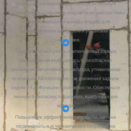
Уменьшите повреждения панели, используя
гидравлические зажимы и гидравлические системы
бокового смещения влево и вправо для
одновременного завершения установки и
сращивания.
Гидравлический замок, отключаемый тормоз,
расширенная ведущая ось 0, безопасная
нескользящая резиновая накладка, утяжеленное
основание, напоминание при движении задним
ходом и т.д. Функции безопасности. Обеспечьте
личную безопасность рабочих, выполняющих
монтаж
Повышение эффективности работы, замена
первоначальных человеческих операций на