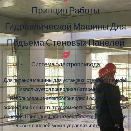
Принцип Работы
Гидравлической Машины Для
Подъема Стеновых Панелей
Система электропривода
Для питания машины для установки стеновых панелей
используется приводная батарея DC 48V.
Использование электроприводной оси позволяет
эффективно снизить трудоемкость работ по переноске
панелей. Приводной двигатель тележки для установки
стеновых панелей может управляться с помощью