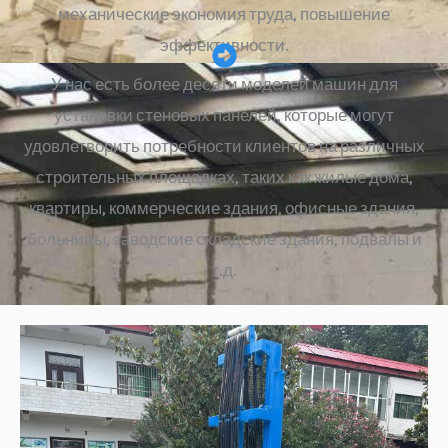
механические экономия труда, повышение
эффективности.
У нас есть более десяти моделей машин для
установки стеновых панелей, которые могут
удовлетворить потребности клиентов на различных
строительных площадках, таких как жилые дома,
квартиры, коммерческие здания, офисные здания,
больницы, заводские складские здания, подвалы и
т.д.