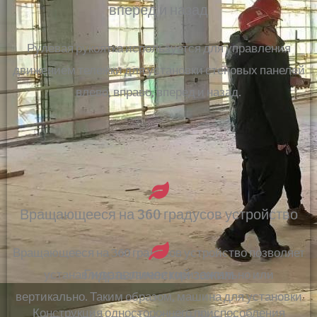
вперед и назад
Рулевая рукоятка используется для управления
движением тележки для установки стеновых панелей
влево, вправо, вперед и назад.
Вращающееся на 360 градусов устройство
Вращающееся на 360 градусов устройство позволяет
Гидравлический зажим
устанавливать панели горизонтально или
вертикально. Таким образом, машина для установки
Конструкция одностороннего приспособления