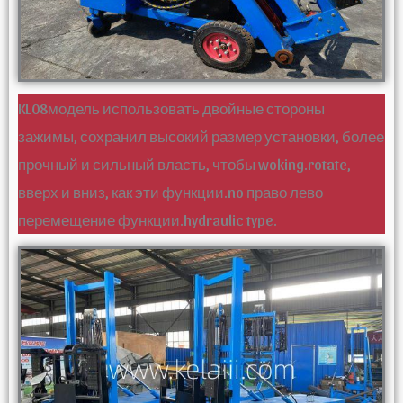
KL08модель использовать двойные стороны
зажимы, сохранил высокий размер установки, более
прочный и сильный власть, чтобы woking.rotate,
вверх и вниз, как эти функции.no право лево
перемещение функции.hydraulic type.