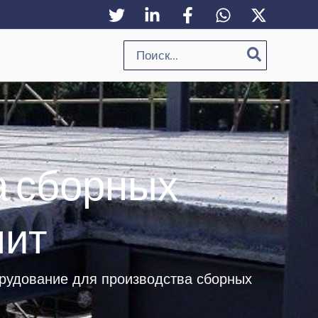
Поиск:
а сборных
лит
орудование для производства сборных