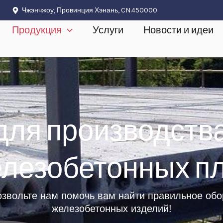
Чжэнчжоу, Провинция Хэнань, CN.450000
Продукция
Услуги
Новости и идеи
ля производств
лезобетонных п
озвольте нам помочь вам найти правильное об
железобетонных изделий!