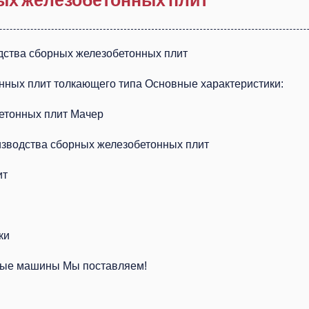
дства сборных железобетонных плит
нных плит толкающего типа Основные характеристики:
етонных плит Мачер
изводства сборных железобетонных плит
ит
ки
ные машины Мы поставляем!