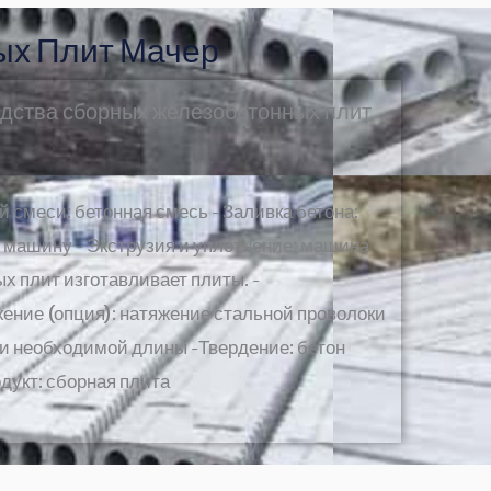
ых Плит Мачер
дства сборных железобетонных плит
й смеси: бетонная смесь - Заливка бетона:
в машину - Экструзия и уплотнение: машина
х плит изготавливает плиты. -
ение (опция): натяжение стальной проволоки
зки необходимой длины -Твердение: бетон
дукт: сборная плита