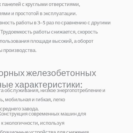
 панелей с круглыми отверстиями,
ми и простотой в эксплуатации.
ость работы в 3–5 раз по сравнению с другими
р.Трудоемкость работы снижается, скорость
спользования площади высокий, а оборот
ы производства.
борных железобетонных
ные характеристики:
та обслуживания, низкое энергопотребление и
 мобильная и гибкая, легко
среднего завода.
Конструкция современных машин для
к экологичности, используя
брационные устройства для снижения