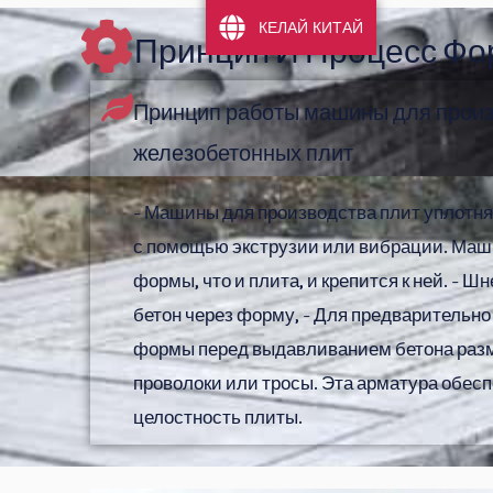
КЕЛАЙ КИТАЙ
Принцип И Процесс Фо
Принцип работы машины для произ
железобетонных плит
- Машины для производства плит уплотн
с помощью экструзии или вибрации. Маш
формы, что и плита, и крепится к ней. - 
бетон через форму, - Для предварительн
формы перед выдавливанием бетона раз
проволоки или тросы. Эта арматура обес
целостность плиты.