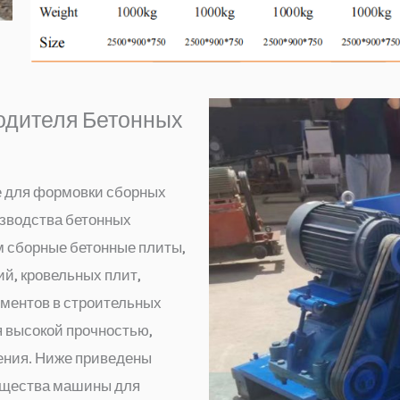
одителя Бетонных
е для формовки сборных
зводства бетонных
м сборные бетонные плиты,
й, кровельных плит,
ементов в строительных
я высокой прочностью,
ения. Ниже приведены
ущества машины для