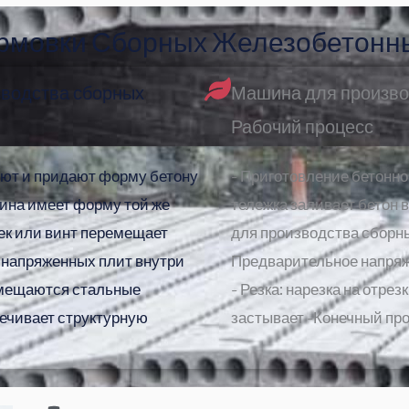
рмовки Сборных Железобетонн
водства сборных
Машина для произво
Рабочий процесс
яют и придают форму бетону
- Приготовление бетонно
ина имеет форму той же
тележка заливает бетон 
Шнек или винт перемещает
для производства сборны
о напряженных плит внутри
Предварительное напряж
мещаются стальные
- Резка: нарезка на отре
печивает структурную
застывает -Конечный про