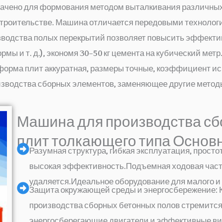
начено для формования методом выталкивания различных
роительстве. Машина отличается передовыми технология
водства полых перекрытий позволяет повысить эффективн
мы и т. д.), экономя 30–50 кг цемента на кубический мет
, форма плит аккуратная, размеры точные, коэффициент и
изводства сборных элементов, заменяющее другие метод
Машина для производства с
плит толкающего типа Основ
Разумная структура, гибкая эксплуатация, просто
высокая эффективность.Подъемная ходовая часть,
удаляется.Идеальное оборудование для малого и 
Защита окружающей среды и энергосбережение: 
производства сборных бетонных полов стремится 
энергосберегающие двигатели и эффективные ви