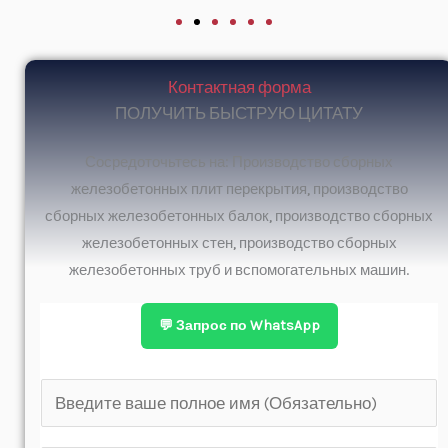
Контактная форма
ПОЛУЧИТЬ БЫСТРУЮ ЦИТАТУ
Сосредоточьтесь на: Производство сборных
железобетонных плит перекрытия, производство
сборных железобетонных балок, производство сборных
железобетонных стен, производство сборных
железобетонных труб и вспомогательных машин.
💬 Запрос по WhatsApp
П
о