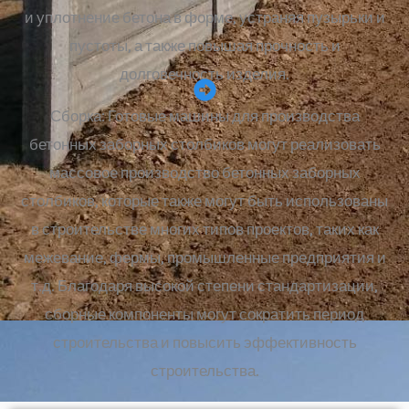
и уплотнение бетона в форме, устраняя пузырьки и
пустоты, а также повышая прочность и
долговечность изделия.
Сборка: Готовые машины для производства
бетонных заборных столбиков могут реализовать
массовое производство бетонных заборных
столбиков, которые также могут быть использованы
в строительстве многих типов проектов, таких как
межевание, фермы, промышленные предприятия и
т.д. Благодаря высокой степени стандартизации,
сборные компоненты могут сократить период
строительства и повысить эффективность
строительства.