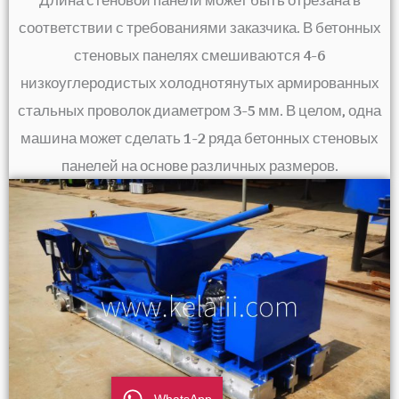
соответствии с требованиями заказчика. В бетонных
стеновых панелях смешиваются 4-6
низкоуглеродистых холоднотянутых армированных
стальных проволок диаметром 3-5 мм. В целом, одна
машина может сделать 1-2 ряда бетонных стеновых
панелей на основе различных размеров.
WhatsApp