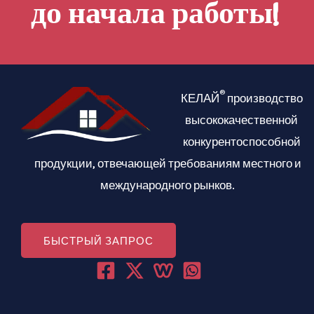
до начала работы!
т
(
е
О
л
б
ь
я
®
КЕЛАЙ
производство
н
з
высококачественной
о
а
конкурентоспособной
)
т
продукции, отвечающей требованиям местного и
*
е
международного рынков.
л
ь
н
БЫСТРЫЙ ЗАПРОС
о
)
*