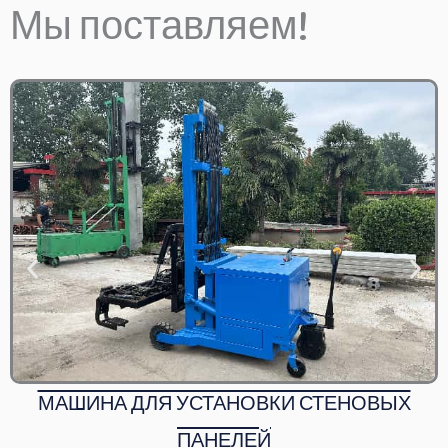
Вспомогательные маш
Мы поставляем!
ЭЛЕКТРИЧЕСКИЙ САМОСВАЛ ДЛЯ БЕТОНА