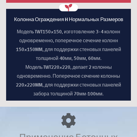
Колонна Ограждения H Нормальных Размеров
Колонна Ограждения H Нормальных Размеров
Модель TWT150×150, изготовление 3-4 колонн
одновременно, поперечное сечение колонн
Другие модели TWT180×200, TWT220×220,
150×150MM, для поддержки стеновых панелей
TWT230×230... делают 2 колонны одновременно.
толщиной 40мм, 50мм, 60мм.
Все размеры могут быть изготовлены на заказ.
Модель TWT220×220, делает 2 колонны
одновременно. Поперечное сечение колонны
220×220MM, для поддержки стеновых панелей
Узнать больше
забора толщиной 70мм-100мм.
Применение Бетонных