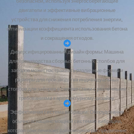
безопасной, используя энергосберегающие
двигатели и эффективные вибрационные
устройства для снижения потребления энергии,
оптимизации коэффициента использования бетона
и сокращения отходов.
Диверсифицированный дизайн формы: Машина
для производства сборных бетонных столбов для
заборов может настраивать различные формы и
размеры для производства индивидуальных
столбов для заборов в соответствии с различными
требованиями к архитектурному дизайну.
Эффективная система вибрации: Оборудование
обычно оснащено мощной системой вибрации,
которая обеспечивает равномерное распределение