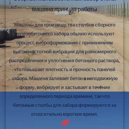
машина принцип работы
Машины для производства столбов сборного
железобетонного забора обычно используют
процесс виброформования с применением
высокочастотной вибрации для равномерного
распределения и уплотнения бетонного раствора,
что повышает плотность и прочность панелей
забора. Машина заливает бетон в неподвижную
форму, вибрирует и застывает в течение
определенного периода времени, так что
бетонные столбы для забора формируются за
относительно короткое время.