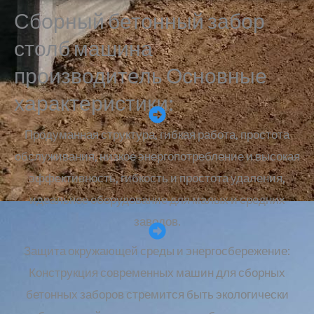
Сборный бетонный забор
столб машина
производитель Основные
характеристики:
Продуманная структура, гибкая работа, простота
обслуживания, низкое энергопотребление и высокая
эффективность, гибкость и простота удаления,
идеальное оборудование для малых и средних
заводов.
Защита окружающей среды и энергосбережение:
Конструкция современных машин для сборных
бетонных заборов стремится быть экологически