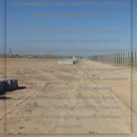
Сборный железобетонный забор колонна
машина рабочий процесс
- Приготовление бетонной смеси: бетонная смесь
- Заливка бетона: тележка заливает бетон в
машину - Вибрация и уплотнение: машина для
изготовления сборных балок ограждения
работает для изготовления столбов ограждения -
Предварительное напряжение (опция): натяжение
стальной проволоки - Резка: резка на
необходимую длину -Твердение: бетон
затвердевает -Конечный продукт: сборные
бетонные столбы ограждения или столбики
ограждения.