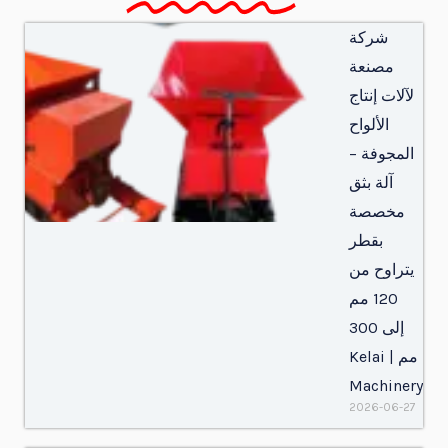
شركة
مصنعة
لآلات إنتاج
الألواح
المجوفة –
آلة بثق
مخصصة
بقطر
يتراوح من
120 مم
إلى 300
مم | Kelai
Machinery
2026-06-27