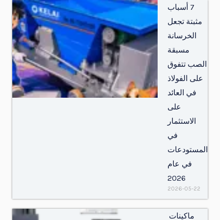
7 أسباب
مثبتة تجعل
الخرسانة
مسبقة
الصب تتفوق
على الفولاذ
في العائد
على
الاستثمار
في
المستودعات
في عام
2026
2026-05-22
ماكينات