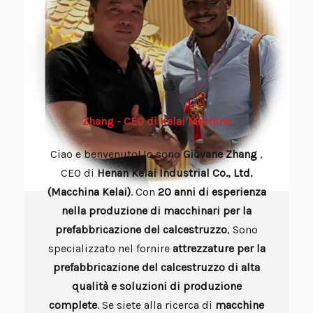
Zhang - CEO di Kelai Machine
Ciao e benvenuto! Io sono
Giovane
Zhang
,
CEO di
Henan Kelai Industrial Co., Ltd.
(Macchina Kelai)
. Con
20 anni di esperienza
nella produzione di macchinari per la
prefabbricazione del calcestruzzo
, Sono
specializzato nel fornire
attrezzature per la
prefabbricazione del calcestruzzo di alta
qualità e soluzioni di produzione
complete
. Se siete alla ricerca di
macchine