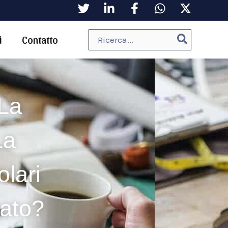
Ricerca
i
Contatto
per:
La
La
lari
cato?