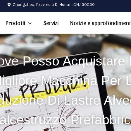
Zhengzhou, Provincia Di Henan, CN.450000
Prodotti
Servizi
Notizie e approfondiment
ove Posso Acquistare 
igliore Macchina Per 
duzione Di Lastre Alveo
alcestruzzo Prefabbri