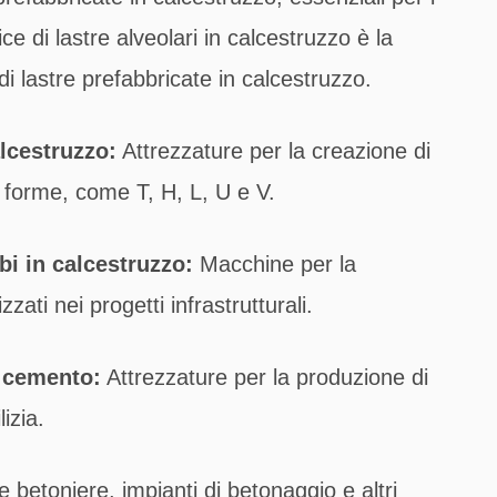
ce di lastre alveolari in calcestruzzo è la
i lastre prefabbricate in calcestruzzo.
lcestruzzo:
Attrezzature per la creazione di
ie forme, come T, H, L, U e V.
bi in calcestruzzo:
Macchine per la
zzati nei progetti infrastrutturali.
i cemento:
Attrezzature per la produzione di
izia.
betoniere, impianti di betonaggio e altri