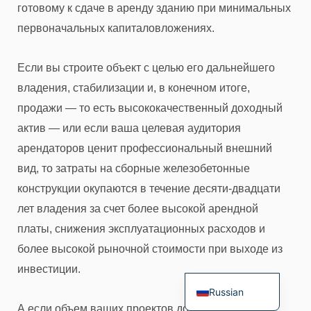
готовому к сдаче в аренду зданию при минимальных
первоначальных капиталовложениях.
Если вы строите объект с целью его дальнейшего
Italian
владения, стабилизации и, в конечном итоге,
продажи — то есть высококачественный доходный
Indonesian
актив — или если ваша целевая аудитория
German
арендаторов ценит профессиональный внешний
Spanish
вид, то затраты на сборные железобетонные
Turkish
конструкции окупаются в течение десяти-двадцати
Arabic
лет владения за счет более высокой арендной
Portuguese
платы, снижения эксплуатационных расходов и
French
более высокой рыночной стоимости при выходе из
English
инвестиции.
Russian
А если объем ваших проектов достаточно велик,