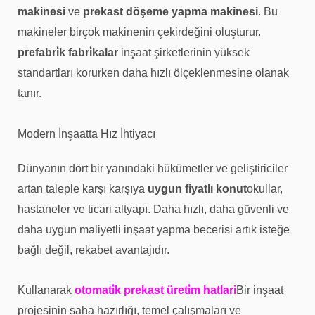
makinesi
ve
prekast döşeme yapma makinesi
. Bu
makineler birçok makinenin çekirdeğini oluşturur.
prefabri̇k fabri̇kalar
inşaat şirketlerinin yüksek
standartları korurken daha hızlı ölçeklenmesine olanak
tanır.
Modern İnşaatta Hız İhtiyacı
Dünyanın dört bir yanındaki hükümetler ve geliştiriciler
artan taleple karşı karşıya
uygun fiyatlı konut
okullar,
hastaneler ve ticari altyapı. Daha hızlı, daha güvenli ve
daha uygun maliyetli inşaat yapma becerisi artık isteğe
bağlı değil, rekabet avantajıdır.
Kullanarak
otomati̇k prekast üreti̇m hatlari
Bir inşaat
projesinin saha hazırlığı, temel çalışmaları ve