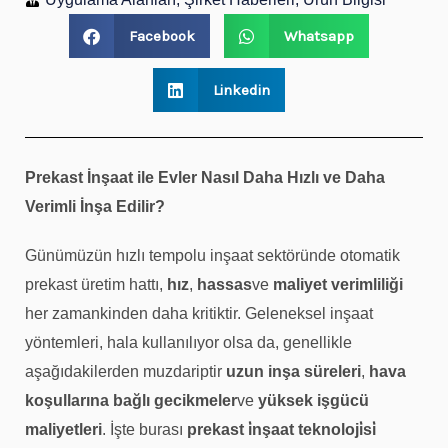
Facebook
Whatsapp
Linkedin
Prekast İnşaat ile Evler Nasıl Daha Hızlı ve Daha
Verimli İnşa Edilir?
Günümüzün hızlı tempolu inşaat sektöründe otomatik
prekast üretim hattı,
hız
,
hassas
ve
maliyet verimliliği
her zamankinden daha kritiktir. Geleneksel inşaat
yöntemleri, hala kullanılıyor olsa da, genellikle
aşağıdakilerden muzdariptir
uzun inşa süreleri
,
hava
koşullarına bağlı gecikmeler
ve
yüksek işgücü
maliyetleri
. İşte burası
prekast i̇nşaat teknoloji̇si̇