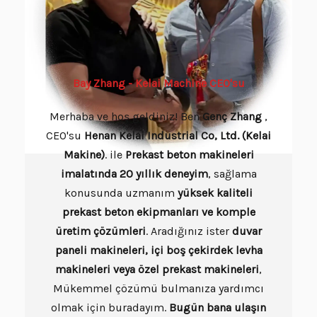
Bay Zhang - Kelai Machine CEO'su
Merhaba ve hoş geldiniz! Ben
Genç
Zhang
,
CEO'su
Henan Kelai Industrial Co, Ltd. (Kelai
Makine)
. ile
Prekast beton makineleri
imalatında 20 yıllık deneyim
, sağlama
konusunda uzmanım
yüksek kaliteli
prekast beton ekipmanları ve komple
üretim çözümleri
. Aradığınız ister
duvar
paneli makineleri, içi boş çekirdek levha
makineleri veya özel prekast makineleri
,
Mükemmel çözümü bulmanıza yardımcı
olmak için buradayım.
Bugün bana ulaşın