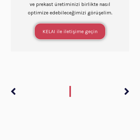
ve prekast üretiminizi birlikte nasıl
optimize edebileceğimizi görüşelim.
KELAI ile iletişime geçin
Prev
Son