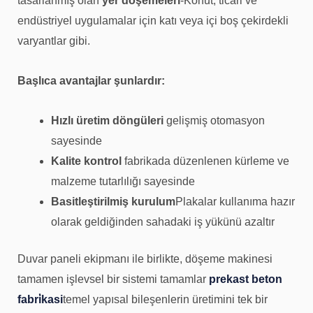
tasarlanmış olan
yer döşemeleri
-Konut, ticari ve
endüstriyel uygulamalar için katı veya içi boş çekirdekli
varyantlar gibi.
Başlıca avantajlar şunlardır:
Hızlı üretim döngüleri
gelişmiş otomasyon
sayesinde
Kalite kontrol
fabrikada düzenlenen kürleme ve
malzeme tutarlılığı sayesinde
Basitleştirilmiş kurulum
Plakalar kullanıma hazır
olarak geldiğinden sahadaki iş yükünü azaltır
Duvar paneli ekipmanı ile birlikte, döşeme makinesi
tamamen işlevsel bir sistemi tamamlar
prekast beton
fabri̇kasi
temel yapısal bileşenlerin üretimini tek bir