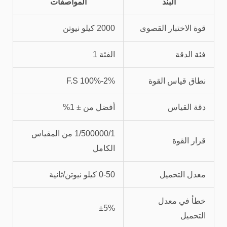
البند
المواصفات
قوة الاختبار القصوى
2000 كيلو نيوتن
فئة الدقة
الفئة 1
نطاق قياس القوة
2%-100% F.S
دقة القياس
أفضل من ± 1%
1/500000/1 من المقياس
قرار القوة
الكامل
معدل التحميل
0-50 كيلو نيوتن/ثانية
خطأ في معدل
±5%
التحميل