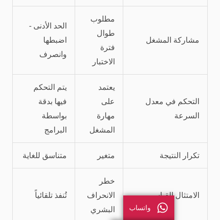
مطلوب
الحد الأدنى -
طوال
مشاركة المشغل
اضبطها
فترة
وانصرف
الاختبار
يعتمد
يتم التحكم
التحكم في معدل
على
فيها بدقة
السرعة
مهارة
بواسطة
المشغل
البرامج
تكرار النتيجة
متغير
متناسق للغاية
خطر
الامتثال القياسي
الانحراف
تُنفذ تلقائياً
واتساب
البشري