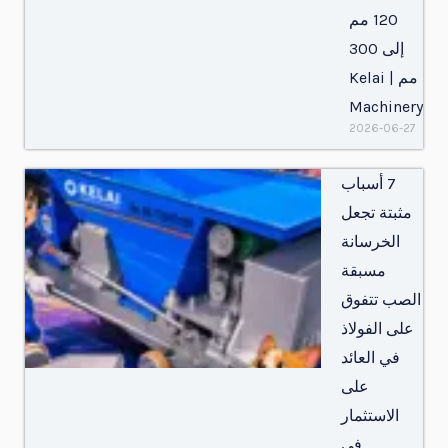
120 مم
إلى 300
مم | Kelai
Machinery
2026-06-27
7 أسباب
مثبتة تجعل
الخرسانة
مسبقة
الصب تتفوق
على الفولاذ
في العائد
على
الاستثمار
في