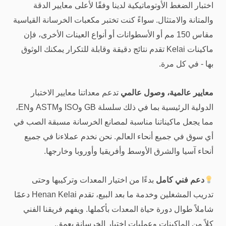
اختبار الضغط الأوتوماتيكية لدينا وفقًا لأعلى معايير الدقة
والمتانة والامتثال. سواءً كنت تختبر مكعبات الخرسانة القياسية
مقاس 150 مم أو الأسطوانات أو أنواع العينات الأخرى، فإن
ماكينات Kelai تقدم نتائج دقيقة وقابلة للتكرار يمكنك الوثوق
بها - في كل مرة.
معايير عالمية، وصول عالمي
تدعم معداتنا معايير الاختبار
الدولية الرئيسية بما في ذلك سلسلة GB وISO وASTM وEN،
مما يجعل ماكيناتنا مناسبة لمصانع الخرسانة مسبقة الصب في
أي سوق في جميع أنحاء العالم. نحن نخدم عملاءنا في جميع
أنحاء آسيا والشرق الأوسط وأفريقيا وأوروبا وخارجها.
دعم فني كامل
بدءًا من اختيار المعدات وتركيبها وحتى
تدريب المشغلين وخدمة ما بعد البيع، تقدم Henan Kelai دعمًا
شاملاً طوال دورة حياة المعدات بأكملها. ويفهم فريقنا الفني
كلاً من الماكينات وعمليات اختبار الخرسانة بعمق.