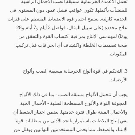
تحمل الأعمدة الخرسانية مسبقة الصب الأحمال الرأسية
للمنشآت بأكملها. تكون عواقب فشل عمود دون المستوى في
الخدمة كارثية. يسمح اختبار قوة الانضغاط المنتظم على فترات
علاج محددة (على سبيل المثال، فواصل 3 أيام و7 أيام و28
يومًا) لمهندسي الإنتاج بمراقبة اكتساب القوة والتحقق من
صحة تصميمات الخلطة واكتشاف أي انحرافات قبل تركيب
المكونات.
3. التحكم في قوة ألواح الخرسانة مسبقة الصب وألواح
الأرضيات
يجب أن تتحمل الألواح مسبقة الصب - بما في ذلك الألواح
المجوفة النواة والألواح المسطحة الصلبة - الأحمال الحية
والأحمال الميتة طوال فترة خدمتها. يضمن اختبار الضغط أن
يفي إنتاج البلاطات باستمرار بالحد الأدنى من متطلبات قوة
الانثناء والضغط، مما يحمي المستخدمين النهائيين ويقلل من