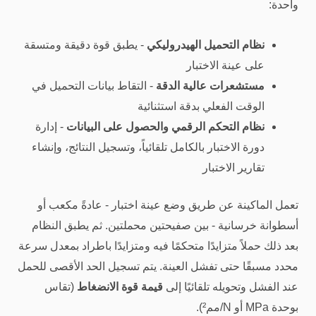
واحدة:
نظام التحميل الهيدروليكي
- يطبق قوة دقيقة ومتسقة
على عينة الاختبار
مستشعرات عالية الدقة
- التقاط بيانات التحميل في
الوقت الفعلي بدقة استثنائية
نظام التحكم الرقمي والحصول على البيانات
- إدارة
دورة الاختبار بالكامل تلقائياً، وتسجيل النتائج، وإنشاء
تقارير الاختبار
تعمل الماكينة عن طريق وضع عينة اختبار - عادةً مكعب أو
أسطوانة خرسانية - بين صفيحتين محملتين. ثم يطبق النظام
بعد ذلك حملاً متزايدًا متحكمًا فيه ومتزايدًا باطراد بمعدل سرعة
محدد مسبقًا حتى تفشل العينة. يتم تسجيل الحد الأقصى للحمل
عند الفشل وتحويله تلقائيًا إلى
قيمة قوة الانضغاط
(تقاس
بوحدة MPa أو N/مم²).