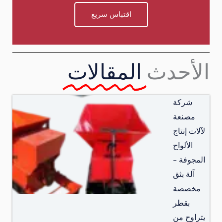
اقتباس سريع
الأحدث
المقالات
شركة
مصنعة
لآلات إنتاج
الألواح
المجوفة –
آلة بثق
مخصصة
بقطر
يتراوح من