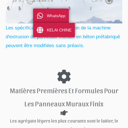
WhatsApp
Les spécifications et la conception de la machine
KELAI CHINE
d'extrusion de panneaux muraux en béton préfabriqué
peuvent être modifiées sans préavis.
Matières Premières Et Formules Pour
Les Panneaux Muraux Finis
Les agrégats légers les plus courants sont le laitier, le