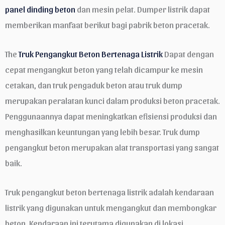
panel dinding beton
dan mesin pelat. Dumper listrik dapat
memberikan manfaat berikut bagi pabrik beton pracetak.
The
Truk Pengangkut Beton Bertenaga Listrik
Dapat dengan
cepat mengangkut beton yang telah dicampur ke mesin
cetakan, dan truk pengaduk beton atau truk dump
merupakan peralatan kunci dalam produksi beton pracetak.
Penggunaannya dapat meningkatkan efisiensi produksi dan
menghasilkan keuntungan yang lebih besar. Truk dump
pengangkut beton merupakan alat transportasi yang sangat
baik.
Truk pengangkut beton bertenaga listrik adalah kendaraan
listrik yang digunakan untuk mengangkut dan membongkar
beton. Kendaraan ini terutama digunakan di lokasi