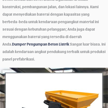
konstruksi, pembangunan jalan, dan lokasi lainnya. Kami
dapat menyediakan baterai dengan kapasitas yang
berbeda-beda untuk kendaraan pengangkut material ini
sesuai dengan kebutuhan pelanggan; Anda juga dapat
menggunakan baterai yang tersedia di daerah
Anda.
Dumper Pengumpan Beton Listrik
Sangat luar biasa. Ini
adalah kendaraan angkut pendukung terbaik untuk produksi
panel prefabrikasi.