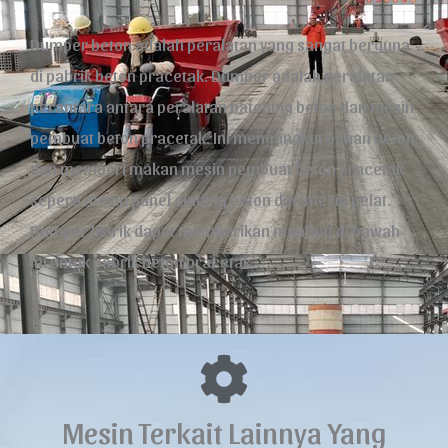
Dumper beton adalah peralatan yang sangat berguna
di pabrik beton pracetak. Dumper adalah peralatan
perantara antara peralatan batching beton dan mesin
pembuat beton pracetak. Ini mengangkut bahan beton
dan memberi makan mesin pembuat beton pracetak
seperti mesin panel dinding beton dan mesin pelat.
Dumper listrik dapat memberikan manfaat di bawah
ini untuk pabrik beton pracetak.
Mesin Terkait Lainnya Yang