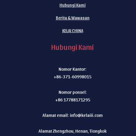
(
Hubungi Kami
W
Berita & Wawasan
a
KELAI CHINA
j
i
Hubungi Kami
b
d
i
Nomor Kantor:
+86-371-60998015
i
s
Nomor ponsel:
i
+86 17788171295
)
Alamat email:
info@kelaiii.com
*
Alamat Zhengzhou, Henan, Tiongkok