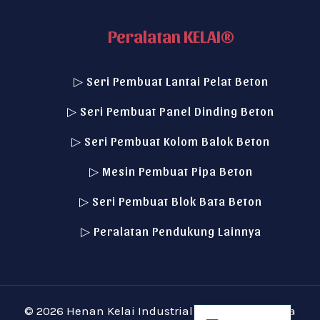
Peralatan KELAI®
▷ Seri Pembuat Lantai Pelat Beton
▷ Seri Pembuat Panel Dinding Beton
Italian
German
▷ Seri Pembuat Kolom Balok Beton
Russian
▷ Mesin Pembuat Pipa Beton
Spanish
▷ Seri Pembuat Blok Bata Beton
Turkish
Arabic
▷ Peralatan Pendukung Lainnya
Portuguese
French
English
© 2026 Henan Kelai Industrial Co., Ltd. Hak Cipta