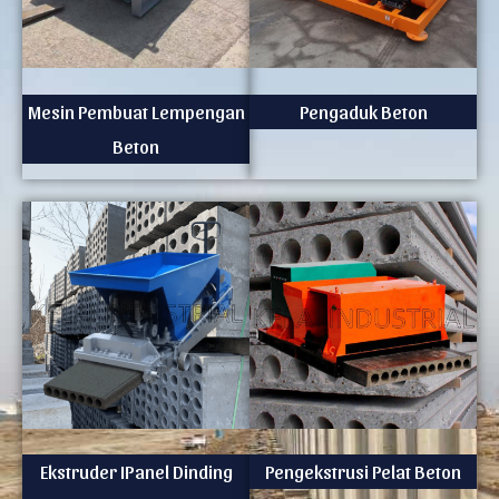
Mesin Pembuat Lempengan
Pengaduk Beton
Beton
Ekstruder IPanel Dinding
Pengekstrusi Pelat Beton