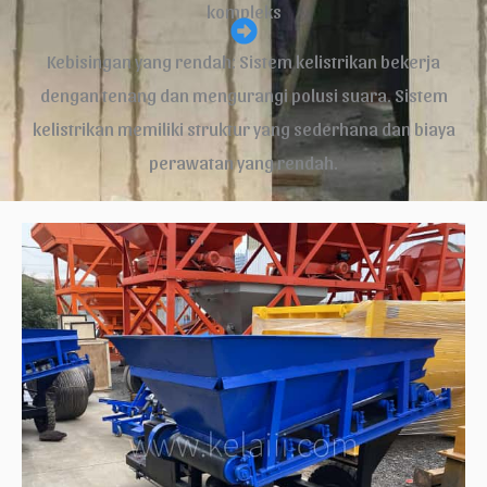
kompleks
Kebisingan yang rendah: Sistem kelistrikan bekerja
dengan tenang dan mengurangi polusi suara. Sistem
kelistrikan memiliki struktur yang sederhana dan biaya
perawatan yang rendah.