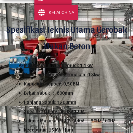
KELAI CHINA
Spesifikasi Teknis Utama Gerobak
Makan Beton
MOTOR untuk mengemudi: 1.1KW
Motor untuk memberi makan: 0.8kw
Kapasitas hopper: 0,5CBM
Lebar sabuk ： 600mm
Panjang Sabuk: 1200mm
Spesifikasi baterai: 48V 120A
Voltase Masukan: 110V-240V 、 50HZ / 60HZ
Kecepatan: 15 KW / Jam