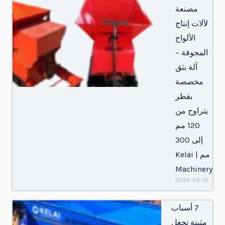
مصنعة
لآلات إنتاج
الألواح
المجوفة –
آلة بثق
مخصصة
بقطر
يتراوح من
120 مم
إلى 300
مم | Kelai
Machinery
2026-06-27
7 أسباب
مثبتة تجعل