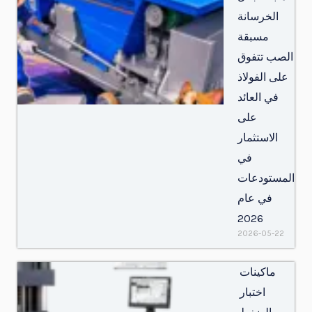
الخرسانة
مسبقة
الصب تتفوق
على الفولاذ
في العائد
على
الاستثمار
في
المستودعات
في عام
2026
2026-05-22
ماكينات
اختبار