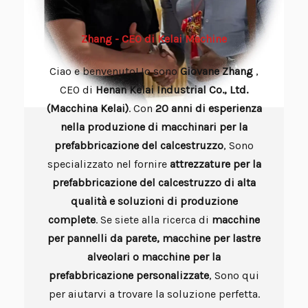
Zhang - CEO di Kelai Machine
Ciao e benvenuto! Io sono
Giovane
Zhang
,
CEO di
Henan Kelai Industrial Co., Ltd.
(Macchina Kelai)
. Con
20 anni di esperienza
nella produzione di macchinari per la
prefabbricazione del calcestruzzo
, Sono
specializzato nel fornire
attrezzature per la
prefabbricazione del calcestruzzo di alta
qualità e soluzioni di produzione
complete
. Se siete alla ricerca di
macchine
per pannelli da parete, macchine per lastre
alveolari o macchine per la
prefabbricazione personalizzate
, Sono qui
per aiutarvi a trovare la soluzione perfetta.