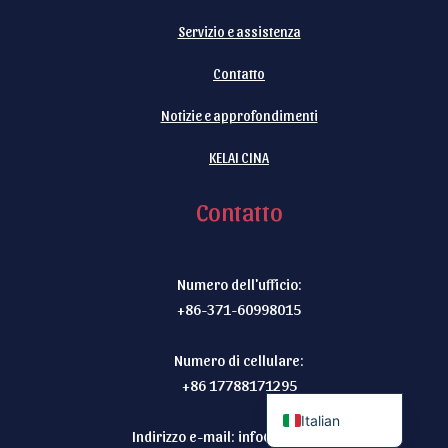
Servizio e assistenza
Contatto
Notizie e approfondimenti
Indonesian
German
KELAI CINA
Russian
Contatto
Spanish
Turkish
Numero dell'ufficio:
Arabic
+86-371-60998015
Portuguese
French
Numero di cellulare:
+86 17788171295
English
Italian
Indirizzo e-mail:
info@kelaiii.com