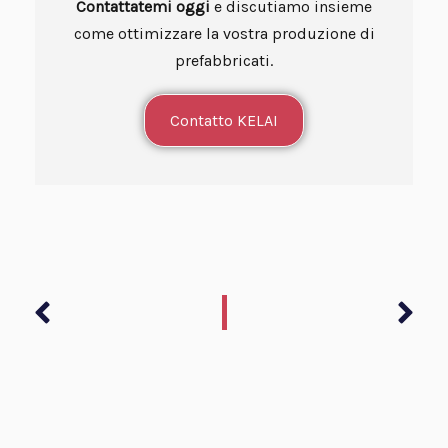
Contattatemi oggi
e discutiamo insieme
come ottimizzare la vostra produzione di
prefabbricati.
Contatto KELAI
Precedente
Suc