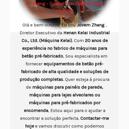
Sr. Zhang - Diretor Executivo da Kelai
Machine
Olá e bem-vindos! Eu sou
Jovem
Zhang
,
Diretor Executivo da
Henan Kelai Industrial
Co., Ltd. (Máquina Kelai)
. Com
20 anos de
experiência no fabrico de máquinas para
betão pré-fabricado
, Sou especialista em
fornecer
equipamentos de betão pré-
fabricado de alta qualidade e soluções de
produção completas
. Quer esteja à procura
de
máquinas para painéis de parede,
máquinas para lajes alveolares ou
máquinas para pré-fabricados por
encomenda
, Estou aqui para o ajudar a
encontrar a solução perfeita.
Contactar-me
hoje
e vamos discutir como podemos