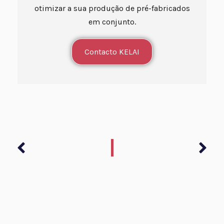
otimizar a sua produção de pré-fabricados
em conjunto.
Contacto KELAI
Anterior
Seg