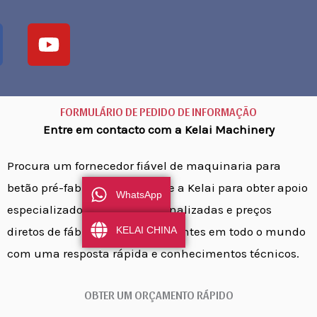
o
u
t
u
b
FORMULÁRIO DE PEDIDO DE INFORMAÇÃO
e
Entre em contacto com a Kelai Machinery
Procura um fornecedor fiável de maquinaria para
betão pré-fabricado? Contacte a Kelai para obter apoio
WhatsApp
especializado, soluções personalizadas e preços
KELAI CHINA
diretos de fábrica. Servimos clientes em todo o mundo
com uma resposta rápida e conhecimentos técnicos.
OBTER UM ORÇAMENTO RÁPIDO