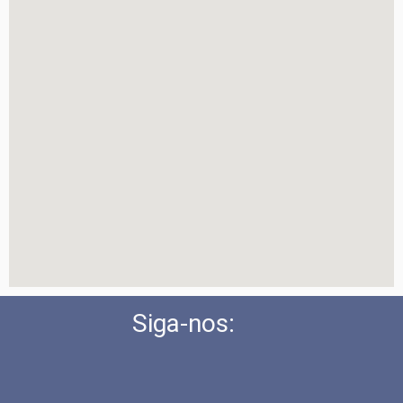
Siga-nos:
Y