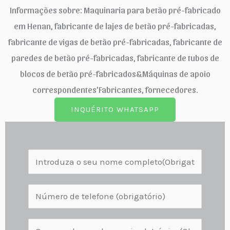
Informações sobre: Maquinaria para betão pré-fabricado
em Henan, fabricante de lajes de betão pré-fabricadas,
fabricante de vigas de betão pré-fabricadas, fabricante de
paredes de betão pré-fabricadas, fabricante de tubos de
blocos de betão pré-fabricados&Máquinas de apoio
correspondentes'Fabricantes, fornecedores.
INQUÉRITO WHATSAPP
N
o
m
N
e
ú
c
m
E