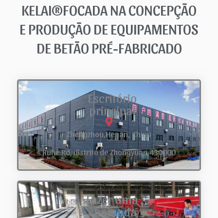
KELAI®FOCADA NA CONCEPÇÃO
E PRODUÇÃO DE EQUIPAMENTOS
DE BETÃO PRÉ-FABRICADO
Escritório
principal
Zhengzhou,Henan, China
Ruhe Rd, distrito de Zhongyuan.450000
Fazer uma
chamada