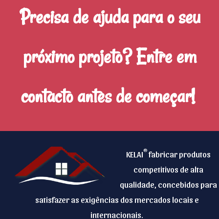
o
i
e
Precisa de ajuda para o seu
ó
b
o
p
r
r
e
r
i
i
próximo projeto? Entre em
l
e
o
g
e
t
)
a
t
e
contacto antes de começar!
*
t
r
n
ó
ó
d
r
n
e
i
i
:
®
o
KELAI
fabricar produtos
c
(
)
competitivos de alta
o
O
*
qualidade, concebidos para
(
b
satisfazer as exigências dos mercados locais e
o
r
internacionais.
b