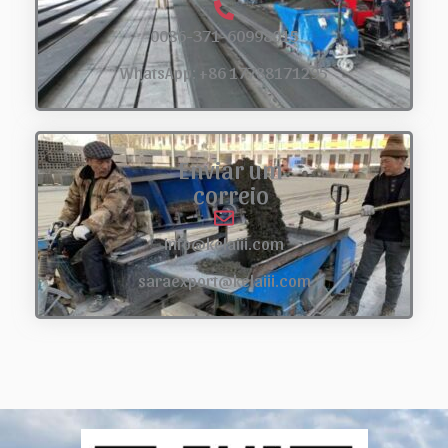
0086-371-60998015
WhatsApp: +86 17788171295
Enviar um
correio
info@kelaiii.com
saraexport@kelaiii.com