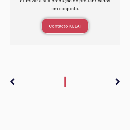
otimizar a sua produção de pré-fabricados
em conjunto.
Contacto KELAI
Anterior
Seg