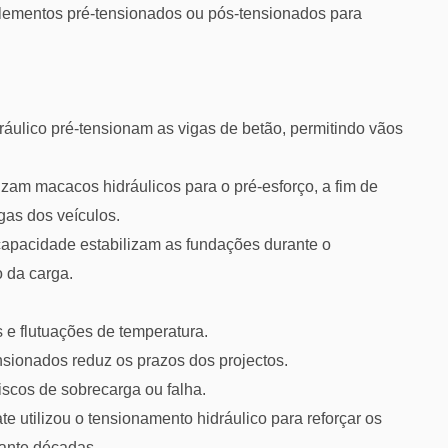
lementos pré-tensionados ou pós-tensionados para
áulico pré-tensionam as vigas de betão, permitindo vãos
izam macacos hidráulicos para o pré-esforço, a fim de
gas dos veículos.
capacidade estabilizam as fundações durante o
o da carga.
 e flutuações de temperatura.
nsionados reduz os prazos dos projectos.
iscos de sobrecarga ou falha.
 utilizou o tensionamento hidráulico para reforçar os
rante décadas.