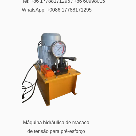
Tel: +86 17788171295 / +86 60998015
WhatsApp: +0086 17788171295
Máquina hidráulica de macaco
de tensão para pré-esforço