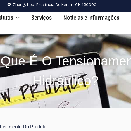
Zhengzhou, Província De Henan, CN.450000
dutos
Serviços
Notícias e informações
 Que É O Tensionamen
Hidráulico?
nhecimento Do Produto