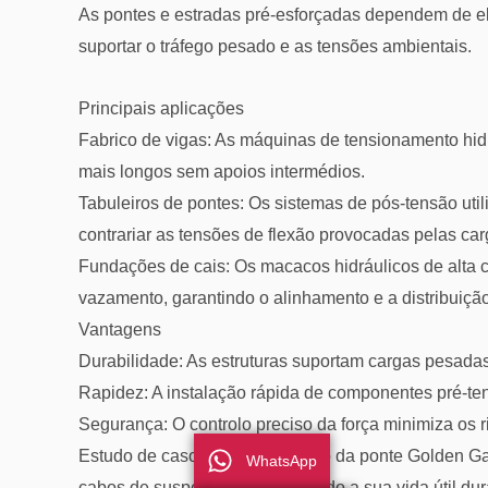
As pontes e estradas pré-esforçadas dependem de e
suportar o tráfego pesado e as tensões ambientais.
Principais aplicações
Fabrico de vigas: As máquinas de tensionamento hidr
mais longos sem apoios intermédios.
Tabuleiros de pontes: Os sistemas de pós-tensão util
contrariar as tensões de flexão provocadas pelas car
Fundações de cais: Os macacos hidráulicos de alta 
vazamento, garantindo o alinhamento e a distribuiçã
Vantagens
Durabilidade: As estruturas suportam cargas pesadas
Rapidez: A instalação rápida de componentes pré-te
Segurança: O controlo preciso da força minimiza os r
Estudo de caso: A modernização da ponte Golden Gate
WhatsApp
cabos de suspensão, prolongando a sua vida útil du