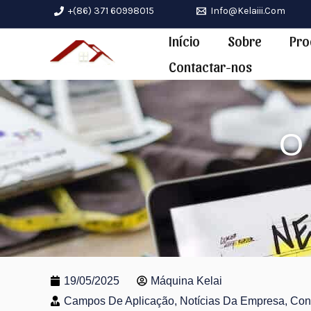
Saltar
+(86) 371 60998015
Info@kelaiii.com
para
Início
Sobre
Pro
o
Contactar-nos
conteúdo
O
19/05/2025
Máquina Kelai
Campos De Aplicação, Notícias Da Empresa, Co