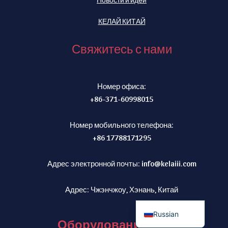
КЕЛАЙ КИТАЙ
Свяжитесь с нами
Italian
Indonesian
Номер офиса:
German
+86-371-60998015
Spanish
Номер мобильного телефона:
Turkish
+86 17788171295
Arabic
Адрес электронной почты:
info@kelaiii.com
Portuguese
French
Адрес: Чжэнчжоу, Хэнань, Китай
English
Russian
Оборудование KELAI®