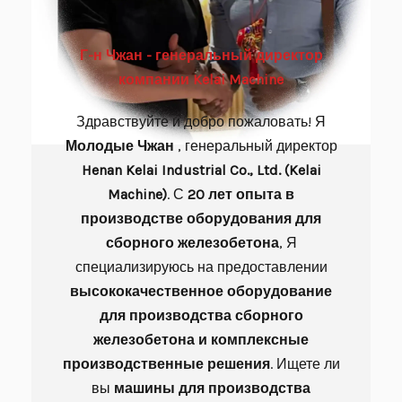
Г-н Чжан - генеральный директор
компании Kelai Machine
Здравствуйте и добро пожаловать! Я
Молодые
Чжан
, генеральный директор
Henan Kelai Industrial Co., Ltd. (Kelai
Machine)
. С
20 лет опыта в
производстве оборудования для
сборного железобетона
, Я
специализируюсь на предоставлении
высококачественное оборудование
для производства сборного
железобетона и комплексные
производственные решения
. Ищете ли
вы
машины для производства