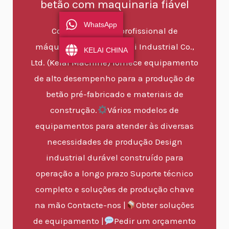
betão com maquinaria fiável
WhatsApp
Como fabricante profissional de
máquinas, a Henan Kelai Industrial Co.,
KELAI CHINA
Ltd. (Kelai Machine) fornece equipamento
de alto desempenho para a produção de
betão pré-fabricado e materiais de
construção.
Vários modelos de
equipamentos para atender às diversas
necessidades de produção Design
industrial durável construído para
operação a longo prazo Suporte técnico
completo e soluções de produção chave
na mão Contacte-nos |
Obter soluções
de equipamento |
Pedir um orçamento