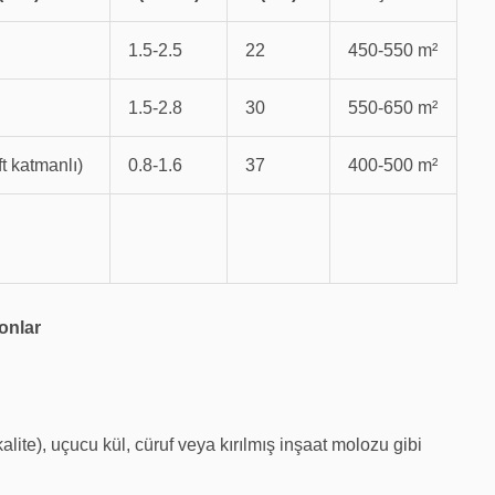
1.5-2.5
22
450-550 m²
1.5-2.8
30
550-650 m²
ft katmanlı)
0.8-1.6
37
400-500 m²
onlar
alite), uçucu kül, cüruf veya kırılmış inşaat molozu gibi