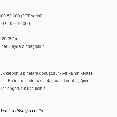
000-
50.000 (JQT serisi).
00-
5
,
000-
10,000.
-
20-
35/m².
her 6 ayda bir değiştirin.
şük karbonlu binalara dönüştürür - Afrika'nın kentsel
aldir. Bu teknolojide uzmanlaşarak, konut açığının
27 öngörüsü) katılırsınız.
elai endüstriyel co, ltd