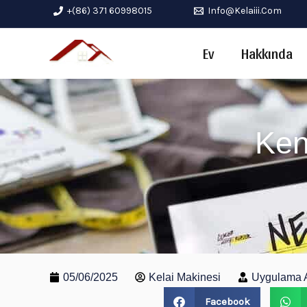
İçeriğe
+(86) 371 60998015
Info@kelaiii.com
geç
Ev
Hakkında
Ken
05/06/2025
Kelai Makinesi
Uygulama Al
Facebook