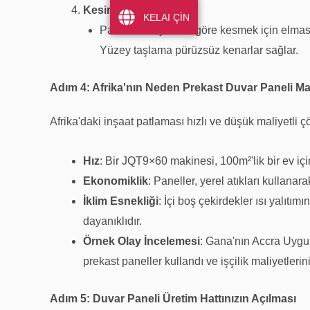
Kesim ve Son İşlem
:
KELAI ÇİN
Panelleri boyutuna göre kesmek için elmas 
Yüzey taşlama pürüzsüz kenarlar sağlar.
Adım 4: Afrika'nın Neden Prekast Duvar Paneli Mak
Afrika'daki inşaat patlaması hızlı ve düşük maliyetli ç
Hız
: Bir JQT9×60 makinesi, 100m²'lik bir ev için
Ekonomiklik
: Paneller, yerel atıkları kulla
İklim Esnekliği
: İçi boş çekirdekler ısı yalıtımı
dayanıklıdır.
Örnek Olay İncelemesi
: Gana'nın Accra Uygun
prekast paneller kullandı ve işçilik maliyetlerin
Adım 5: Duvar Paneli Üretim Hattınızın Açılması