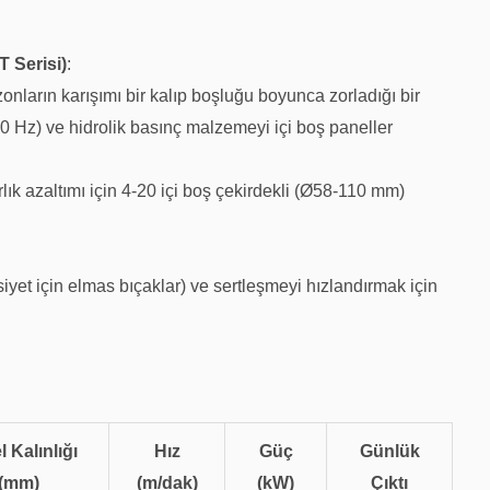
T Serisi)
:
onların karışımı bir kalıp boşluğu boyunca zorladığı bir
0 Hz) ve hidrolik basınç malzemeyi içi boş paneller
lık azaltımı için 4-20 içi boş çekirdekli (Ø58-110 mm)
yet için elmas bıçaklar) ve sertleşmeyi hızlandırmak için
 Kalınlığı
Hız
Güç
Günlük
(mm)
(m/dak)
(kW)
Çıktı