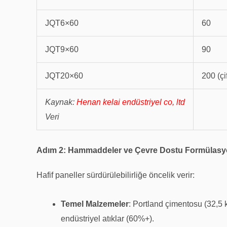
JQT6×60
60
JQT9×60
90
JQT20×60
200 (çi
Kaynak:
Henan kelai endüstriyel co, ltd
Veri
Adım 2: Hammaddeler ve Çevre Dostu Formülasy
Hafif paneller sürdürülebilirliğe öncelik verir:
Temel Malzemeler
: Portland çimentosu (32,5 k
endüstriyel atıklar (60%+).