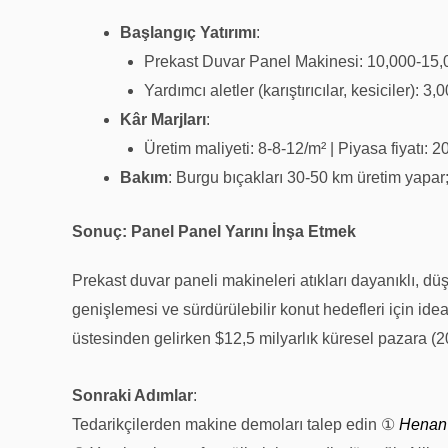
Başlangıç Yatırımı
:
Prekast Duvar Panel Makinesi:
10,000-
15
,
Yardımcı aletler (karıştırıcılar, kesiciler):
3,0
Kâr Marjları
:
Üretim maliyeti:
8-
8-
12/m² | Piyasa fiyatı:
20
Bakım
: Burgu bıçakları 30-50 km üretim yapar; 
Sonuç: Panel Panel Yarını İnşa Etmek
Prekast duvar paneli makineleri atıkları dayanıklı, dü
genişlemesi ve sürdürülebilir konut hedefleri için ide
üstesinden gelirken $12,5 milyarlık küresel pazara (20
Sonraki Adımlar
:
Tedarikçilerden makine demoları talep edin ①
Henan k