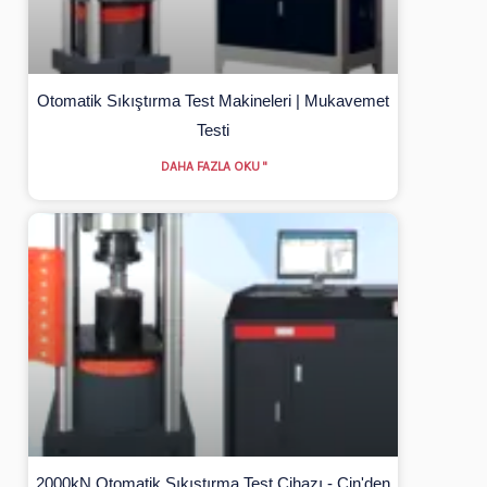
Otomatik Sıkıştırma Test Makineleri | Mukavemet
Testi
DAHA FAZLA OKU "
2000kN Otomatik Sıkıştırma Test Cihazı - Çin'den