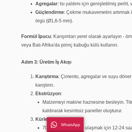
Agregalar
: Isı yalıtımı için genişletilmiş perli
Güçlendirme
: Çekme mukavemetini artırmak i
örgü (Ø1,6-5 mm).
Formül İpucu
: Karışımları yerel olarak ayarlayın - ö
veya Batı Afrika'da pirinç kabuğu külü kullanın.
Adım 3: Üretim İş Akışı
Karıştırma
: Çimento, agregalar ve suyu döner 
karıştırın.
Ekstrüzyon
:
Malzemeyi makine haznesine besleyin. Titr
kaldırarak kesintisiz paneller oluşturur.
Kürleme
:
WhatsApp
70% mukavemetine ulaşmak için 12-24 saat