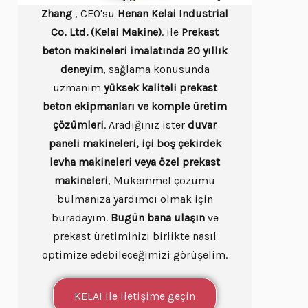
Zhang
, CEO'su
Henan Kelai Industrial
Co, Ltd. (Kelai Makine)
. ile
Prekast
beton makineleri imalatında 20 yıllık
deneyim
, sağlama konusunda
uzmanım
yüksek kaliteli prekast
beton ekipmanları ve komple üretim
çözümleri
. Aradığınız ister
duvar
paneli makineleri, içi boş çekirdek
levha makineleri veya özel prekast
makineleri
, Mükemmel çözümü
bulmanıza yardımcı olmak için
buradayım.
Bugün bana ulaşın
ve
prekast üretiminizi birlikte nasıl
optimize edebileceğimizi görüşelim.
KELAI ile iletişime geçin