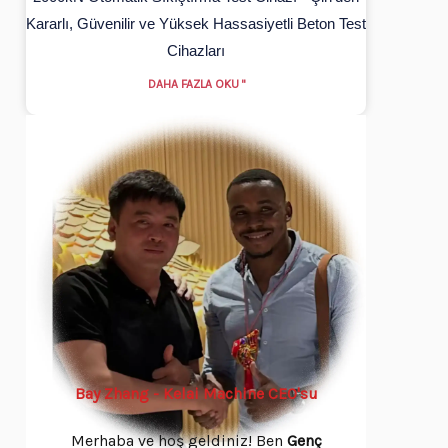
Kararlı, Güvenilir ve Yüksek Hassasiyetli Beton Test
Cihazları
DAHA FAZLA OKU "
Bay Zhang - Kelai Machine CEO'su
Merhaba ve hoş geldiniz! Ben
Genç