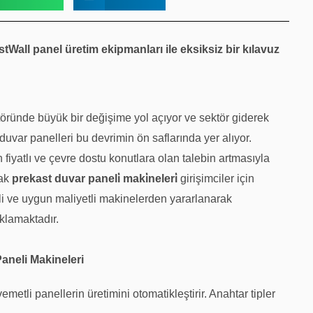
tWall panel üretim ekipmanları ile eksiksiz bir kılavuz
öründe büyük bir değişime yol açıyor ve sektör giderek
duvar panelleri bu devrimin ön saflarında yer alıyor.
 fiyatlı ve çevre dostu konutlara olan talebin artmasıyla
mak
prekast duvar paneli̇ maki̇neleri̇
girişimciler için
imli ve uygun maliyetli makinelerden yararlanarak
klamaktadır.
aneli Makineleri
etli panellerin üretimini otomatikleştirir. Anahtar tipler