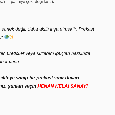
ya'nın palmiye çekirdeği külü).
 etmek değil, daha akıllı inşa etmektir. Prekast
."
ler, üreticiler veya kullanım ipuçları hakkında
aber verin!
iliteye sahip bir prekast sınır duvarı
ız, şunları seçin
HENAN KELAI SANAYİ