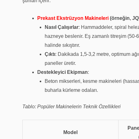
şunları içerir:
Prekast Ekstrüzyon Makineleri
(örneğin, JQ
Nasıl Çalışırlar
: Hammaddeler, spiral helez
hazneye beslenir. Eş zamanlı titreşim (50-6
halinde sıkıştırır.
Çıktı
: Dakikada 1,5-3,2 metre, optimum ağır
paneller üretir.
Destekleyici Ekipman
:
Beton mikserleri, kesme makineleri (hassasi
buharla kürleme odaları.
Tablo: Popüler Makinelerin Teknik Özellikleri
Panel
Model