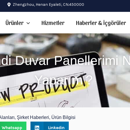
Zhengzhou, Henan Eyaleti, CN.450000
Ürünler
Hizmetler
Haberler & İçgörüler
di Duvar Panellerimi N
Yaparım？
anları, Şirket Haberleri, Ürün Bilgisi
Whatsapp
Linkedin