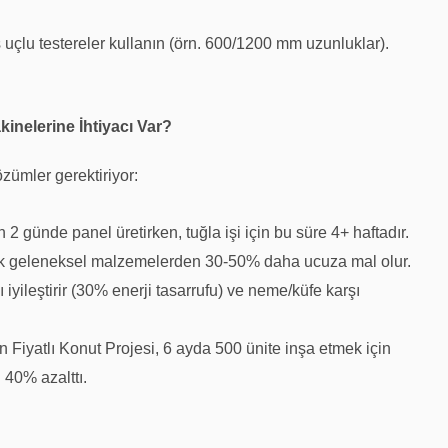
uçlu testereler kullanın (örn. 600/1200 mm uzunluklar).
inelerine İhtiyacı Var?
özümler gerektiriyor:
 2 günde panel üretirken, tuğla işi için bu süre 4+ haftadır.
narak geleneksel malzemelerden 30-50% daha ucuza mal olur.
nı iyileştirir (30% enerji tasarrufu) ve neme/küfe karşı
 Fiyatlı Konut Projesi, 6 ayda 500 ünite inşa etmek için
i 40% azalttı.