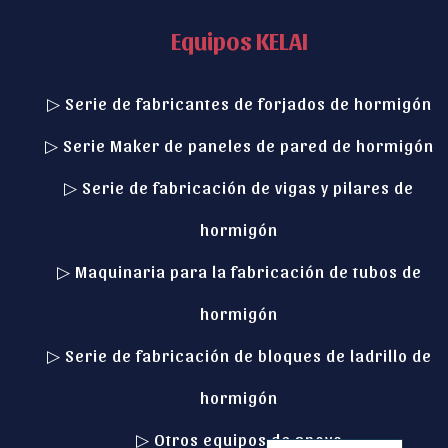
Equipos KELAI
▷ Serie de fabricantes de forjados de hormigón
▷ Serie Maker de paneles de pared de hormigón
Italian
▷ Serie de fabricación de vigas y pilares de
Indonesian
hormigón
German
Russian
▷ Maquinaria para la fabricación de tubos de
Turkish
hormigón
Arabic
▷ Serie de fabricación de bloques de ladrillo de
Portuguese
hormigón
French
English
▷ Otros equipos de apoyo