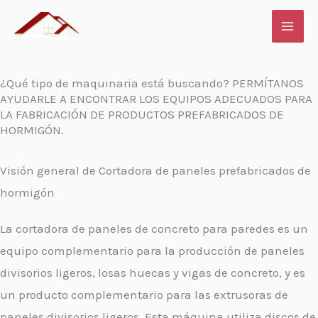
Ir
Cortadora de paneles prefabricados de hormigón para
al
muros
contenido
¿Qué tipo de maquinaria está buscando? PERMÍTANOS
AYUDARLE A ENCONTRAR LOS EQUIPOS ADECUADOS PARA
LA FABRICACIÓN DE PRODUCTOS PREFABRICADOS DE
HORMIGÓN.
Visión general de
Cortadora de paneles prefabricados de
hormigón
La cortadora de paneles de concreto para paredes es un
equipo complementario para la producción de paneles
divisorios ligeros, losas huecas y vigas de concreto, y es
un producto complementario para las extrusoras de
paneles divisorios ligeros. Esta máquina utiliza discos de