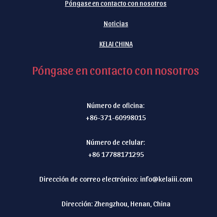
*
Póngase en contacto con nosotros
Noticias
KELAI CHINA
Póngase en contacto con nosotros
Número de oficina:
+86-371-60998015
Número de celular:
+86 17788171295
Dirección de correo electrónico:
info@kelaiii.com
Dirección: Zhengzhou, Henan, China