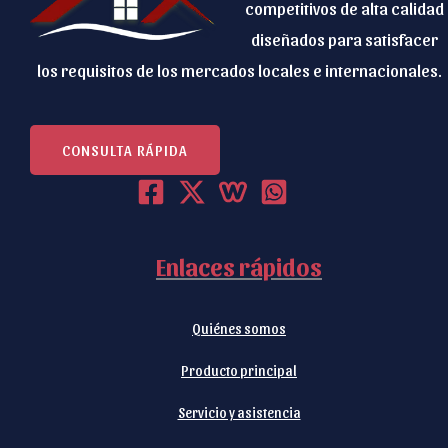
competitivos de alta calidad
(
:
diseñados para satisfacer
o
(
los requisitos de los mercados locales e internacionales.
b
O
l
b
i
l
CONSULTA RÁPIDA
g
i
a
g
t
a
Enlaces rápidos
o
t
r
o
i
Quiénes somos
r
a
i
Producto principal
)
o
Servicio y asistencia
*
)