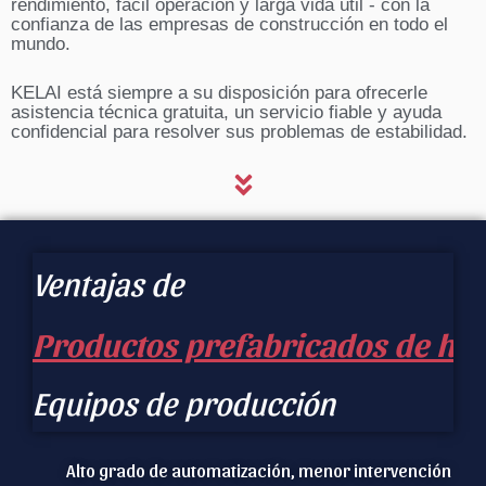
rendimiento, fácil operación y larga vida útil - con la
confianza de las empresas de construcción en todo el
mundo.
KELAI está siempre a su disposición para ofrecerle
asistencia técnica gratuita, un servicio fiable y ayuda
confidencial para resolver sus problemas de estabilidad.
Ventajas de
Productos prefabricados de ho
Productos prefabricados de ho
Equipos de producción
Alto grado de automatización, menor intervención