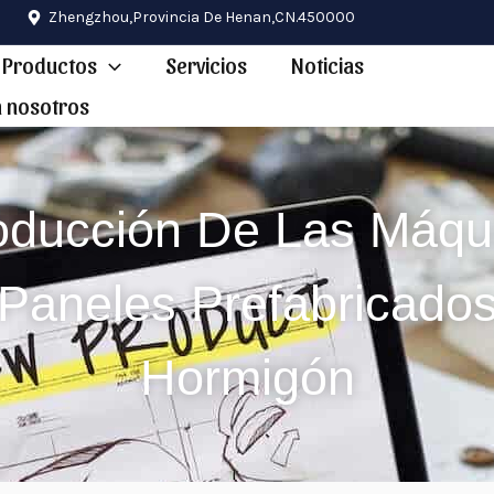
Zhengzhou,provincia De Henan,CN.450000
Productos
Servicios
Noticias
n nosotros
roducción De Las Máqu
Paneles Prefabricado
Hormigón