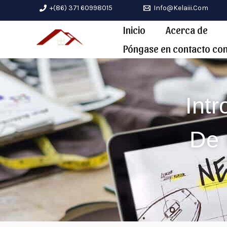
Ir
+(86) 371 60998015
Info@kelaiii.com
al
Inicio
Acerca de
contenido
Póngase en contacto co
Int
De 