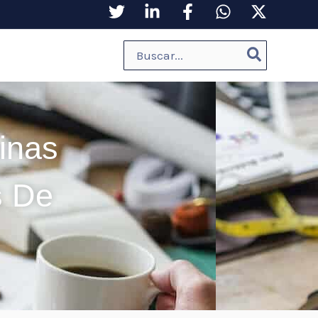
Buscar:
inas
s De