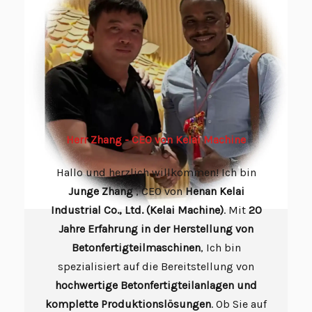
Herr Zhang - CEO von Kelai Machine
Hallo und herzlich willkommen! Ich bin
Junge
Zhang
, CEO von
Henan Kelai
Industrial Co., Ltd. (Kelai Machine)
. Mit
20
Jahre Erfahrung in der Herstellung von
Betonfertigteilmaschinen
, Ich bin
spezialisiert auf die Bereitstellung von
hochwertige Betonfertigteilanlagen und
komplette Produktionslösungen
. Ob Sie auf