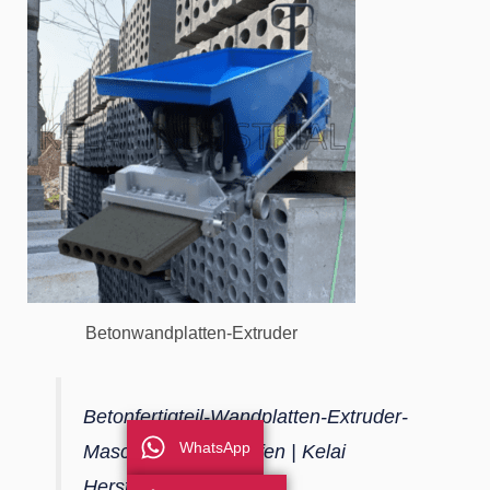
Betonwandplatten-Extruder
Betonfertigteil-Wandplatten-Extruder-
WhatsApp
Maschine zu verkaufen | Kelai
Hersteller