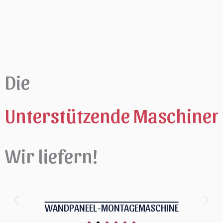
Kontakt-Formular
SCHNELLES ANGEBOT EINHOLEN
Fokus auf: Hersteller von Betonfertigteilen für Bodenplatten,
Hersteller von Betonfertigteilen für Balken, Hersteller von
Betonfertigteilen für Wände, Hersteller von Betonfertigteilen
für Rohre&Passende Hilfsmaschinen.