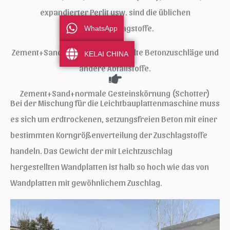
expandierter Perlit usw. sind die üblichen
Leichtzuschlagstoffe.
WhatsApp
Zement+Sand/Flugasche+Recycelte Betonzuschläge und
KELAI CHINA
andere Abfallstoffe.
Zement+Sand+normale Gesteinskörnung (Schotter)
Bei der Mischung für die Leichtbauplattenmaschine muss
es sich um erdtrockenen, setzungsfreien Beton mit einer
bestimmten Korngrößenverteilung der Zuschlagstoffe
handeln. Das Gewicht der mit Leichtzuschlag
hergestellten Wandplatten ist halb so hoch wie das von
Wandplatten mit gewöhnlichem Zuschlag.